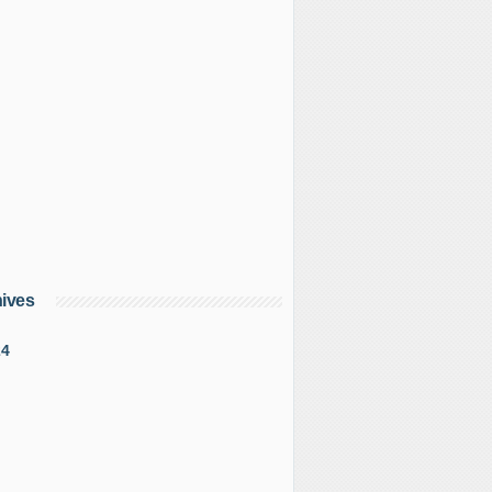
ives
24