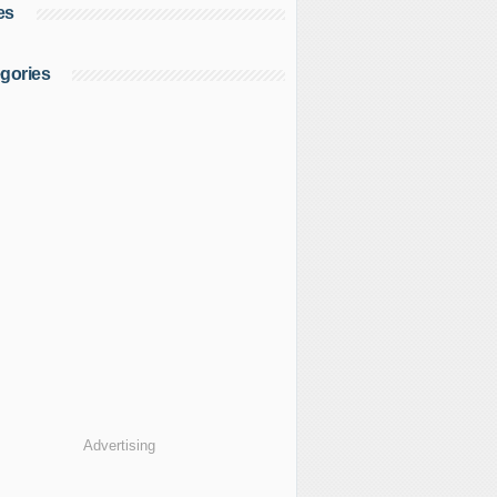
es
gories
Advertising