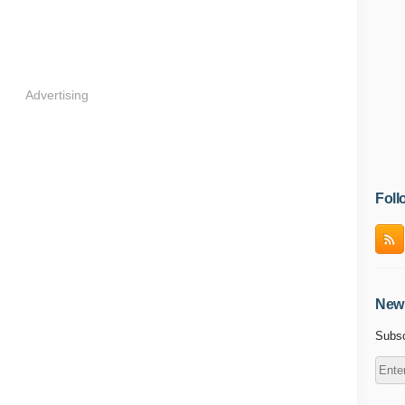
Advertising
Foll
News
Subsc