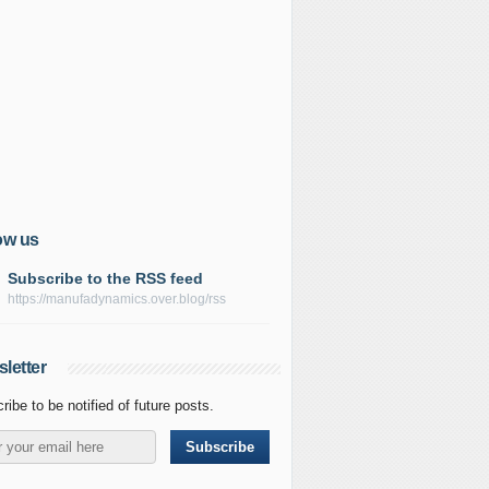
ow us
Subscribe to the RSS feed
https://manufadynamics.over.blog/rss
letter
ribe to be notified of future posts.